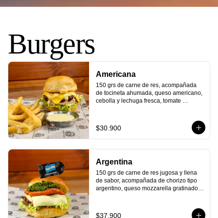
Burgers
Americana
150 grs de carne de res, acompañada 
de tocineta ahumada, queso americano, 
cebolla y lechuga fresca, tomate 
maduro, pepinillos agridulces y nuestra 
deliciosa salsa de la casa, todo dentro 
de un delicioso pan artesanal. ¡Un viaje 
$30.900
directo a la parrilla estadounidense con 
cada bocado
Argentina
150 grs de carne de res jugosa y llena 
de sabor, acompañada de chorizo tipo 
argentino, queso mozzarella gratinado, 
cebolla y lechuga fresca, con nuestra 
auténtica salsa chimichurri y todo dentro 
de un delicioso pan artesanal. ¡Un sabor 
$37.900