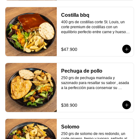
¡Una mezcla que nunca falla y siempre 
satisface!
Costilla bbq
400 grs de costillas corte St. Louis, un 
corte premium de costillas con un 
equilibrio perfecto entre carne y hueso, 
cocinadas lentamente a fuego bajo para 
lograr una textura tierna y jugosa. Están 
bañadas en nuestra deliciosa salsa BBQ 
$47.900
de la casa, que resalta su sabor. Con 
arepa asada y tu elección de ensalada 
fresca y papas crujientes.

¡Sabor que te atrapará desde el primer 
Pechuga de pollo
bocado!
250 grs de pechuga marinada y 
sazonado para resaltar su sabor , asada 
a la perfección para conservar su 
jugosidad en cada bocado. Con arepa 
asada y tu elección de ensalada fresca y 
papas crujientes. 

$38.900
¡Una combinación perfecta que te 
encantará!
Solomo
250 grs de solomo de res redondo, un 
corte grueso, tierno y jugoso, sellado al 