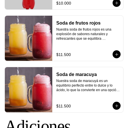
$10.000
Soda de frutos rojos
Nuestra soda de frutos rojos es una 
explosión de sabores naturales y 
refrescantes que se equilibra 
perfectamente con un toque de chispa y 
efervescencia. Cada sorbo le brindará 
una sensación de frescura y 
$11.500
satisfacción, ideal para acompañar 
cualquier comida o disfrutar por sí sola.
Soda de maracuya
Nuestra soda de maracuyá es un 
equilibrio perfecto entre lo dulce y lo 
ácido, lo que la convierte en una opción 
refrescante para cualquier ocasión. El 
aroma cítrico y tropical del maracuyá se 
mezcla armoniosamente con las 
$11.500
burbujas que dan vida a esta bebida, 
creando una explosión de sabores en 
cada burbuja.
Adiciones