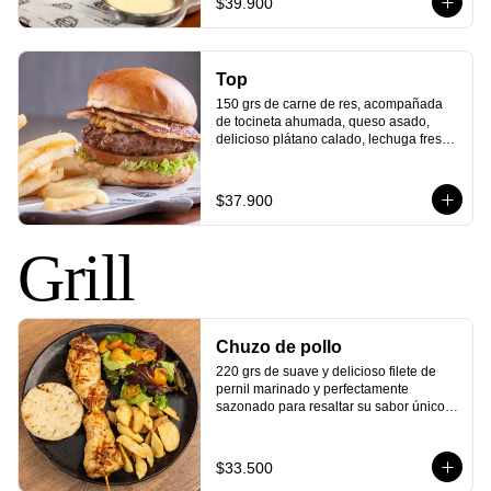
$39.900
corazón de los Estados Unidos!
Top
150 grs de carne de res, acompañada 
de tocineta ahumada, queso asado, 
delicioso plátano calado, lechuga fresca 
y todo en un exquisito pan cubierto de 
queso parmesano. ¡Una combinación 
única de sabores colombianos que 
$37.900
elevarán tu paladar a lo más alto!"
Grill
Chuzo de pollo
220 grs de suave y delicioso filete de 
pernil marinado y perfectamente 
sazonado para resaltar su sabor único. 
Este chuzo de pollo es asado a la 
perfección para mantener toda su 
jugosidad, con arepa asada y tu 
$33.500
elección de ensalada y papas. 
