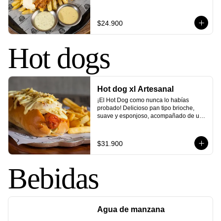
cream y exquisitas salsas de pepinillo y 
chimichurri. Una combinación de 
sabores que elevará tus papas a otro 
$24.900
nivel.
Hot dogs
Hot dog xl Artesanal
¡El Hot Dog como nunca lo habías 
probado! Delicioso pan tipo brioche, 
suave y esponjoso, acompañado de una 
salchicha tipo americana. Cubierto con 
ensalada de repollo cremoso, queso 
mozzarella gratinado, tocineta ahumada, 
$31.900
ripio de papa, pepinillos agridulces y 
nuestra inconfundible salsa de la casa. 
¡Una explosión de sabores que te 
Bebidas
conquistará desde el primer bocado!
Agua de manzana