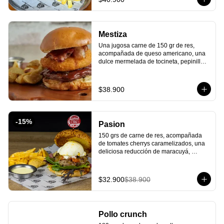
parmesano. ¡Una explosión de sabores 
que elevará tu paladar!
Mestiza
Una jugosa carne de 150 gr de res, 
acompañada de queso americano, una 
dulce mermelada de tocineta, pepinillos 
americanos, un delicioso y crujiente 
queso costeño apanado todo esto entre 
un rico pan artesanal y para finalizar 
$38.900
nuestra salsa BBQ de la casa. ¡Una 
combinación entre lo salado y dulce que 
tienes que probar!
-
15
%
Pasion
150 grs de carne de res, acompañada 
de tomates cherrys caramelizados, una 
deliciosa reducción de maracuyá, 
burrata cremosa y mézclum de lechugas 
y todo en un exquisito pan cubierto de 
queso parmesano. ¡La frescura tropical 
$32.900
$38.900
de Brasil en cada bocado!
Pollo crunch