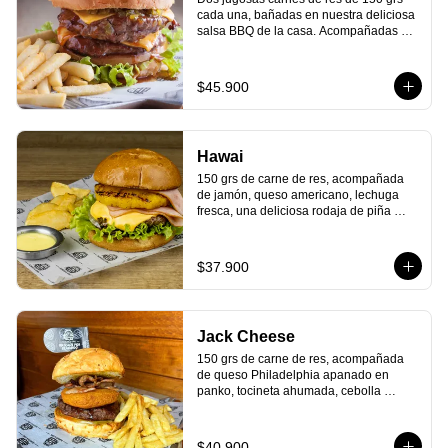
cada una, bañadas en nuestra deliciosa 
salsa BBQ de la casa. Acompañadas de 
queso americano, tocineta ahumada, 
cebolla caramelizada, lechuga fresa, 
tomate maduro y todo en un delicioso 
$45.900
pan cubierto de queso parmesano que 
le da el toque perfecto. Y, para terminar, 
nuestra deliciosa salsa de la casa. ¡El 
clásico que nunca falla y siempre 
Hawai
satisface!
150 grs de carne de res, acompañada 
de jamón, queso americano, lechuga 
fresca, una deliciosa rodaja de piña 
asada y nuestra deliciosa salsa de la 
casa y todo dentro de un delicioso pan 
artesanal. ¡Siente el paraíso en cada 
$37.900
bocado!
Jack Cheese
150 grs de carne de res, acompañada 
de queso Philadelphia apanado en 
panko, tocineta ahumada, cebolla 
caramelizada, tomate maduro, salsa 
BBQ en Jägermeister y todo dentro de 
un exquisito pan cubierto de queso 
$40.900