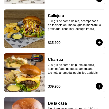
que danza en tu boca!
Callejera
150 grs de carne de res, acompañada 
de tocineta ahumada, queso mozzarella 
gratinado, cebolla y lechuga fresca, 
tomate maduro, ensalada de repollo 
cremosa, ripio de papas crujientes y 
nuestras clásicas salsas de tomate y 
$35.900
mostaza. Todo en un delicioso pan 
artesanal. ¡La esencia de la comida 
callejera colombiana, llena de sabor y 
frescura!
Charrua
200 grs de carne de punta de anca, 
acompañada de queso americano, 
tocineta ahumada, pepinillos agridulces, 
tomate maduro, lechuga fresca y 
deliciosa salsa de la casa, todo dentro 
de un suave pan artesanal. ¡Un 
$39.900
homenaje a los asados uruguayos con 
cada bocado!
De la casa
Dos jugosas carnes de res de 150 grs 