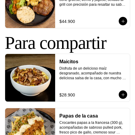
grill con precisión para resaltar su sabor 
único. Este corte perfecto se sirve con 
arepa asada y tu elección de ensalada 
fresca y papas crujientes. 

$44.900
¡Sabor y delicia en cada bocado, una 
experiencia que te encantará!
Para compartir
Maicitos
Disfruta de un delicioso maíz 
desgranado, acompañado de nuestra 
deliciosa salsa de la casa, con mucho 
queso mozzarella gratinado y crujiente 
tocineta ahumada. Una mezcla de 
sabores clásicos que nunca pasa de 
$28.900
moda.
Papas de la casa
Crocantes papas a la francesa (300 g), 
acompañadas de sabroso pulled pork, 
fresco pico de gallo, cremoso sour 