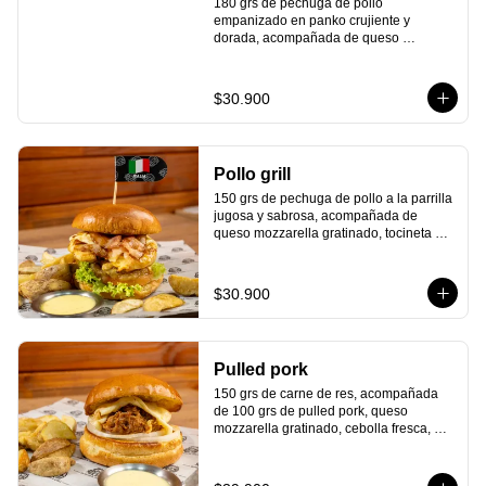
180 grs de pechuga de pollo 
empanizado en panko crujiente y 
dorada, acompañada de queso 
americano, tocineta ahumada, cebolla y 
lechuga fresca, tomate maduro, 
ensalada de repollo cremosa, pepinillos 
$30.900
agridulces y todo en un delicioso pan 
artesanal. Un giro irresistible inspirado 
en el auténtico sabor de Kentucky.
Pollo grill
150 grs de pechuga de pollo a la parrilla 
jugosa y sabrosa, acompañada de 
queso mozzarella gratinado, tocineta 
ahumada, lechuga fresca, tomate 
maduro, pepinillos agridulces y una 
deliciosa reducción de balsámico con 
$30.900
cerveza negra. Todo esto en un 
delicioso pan artesanal que le da el 
toque perfecto. ¡Un toque de Denver que 
te hará sentir el sabor auténtico de la 
Pulled pork
ciudad en cada bocado!
150 grs de carne de res, acompañada 
de 100 grs de pulled pork, queso 
mozzarella gratinado, cebolla fresca, 
pepinillos agridulces y todo dentro de un 
delicioso pan artesanal. ¡El auténtico 
sabor sureño que te transportará al 