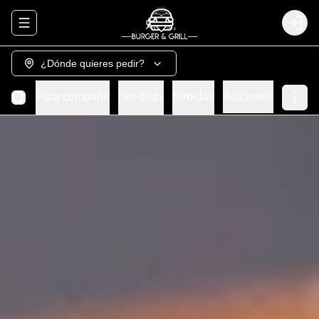
Abrir menu de navegación
Login
¿Dónde quieres pedir?
Grill
Para compartir
Hot dogs
Bebidas
Adiciones