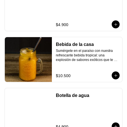
$4.900
Bebida de la casa
Sumérgete en el paraíso con nuestra 
refrescante bebida tropical: una 
explosión de sabores exóticos que te 
transportarán directamente a una playa 
de arena blanca. Esta bebida combina 
el dulce néctar de piña fresca con el 
$10.500
toque ácido del maracuyá y el limón, 
creando una experiencia refrescante y 
tropical que se equilibra a la perfección.
Botella de agua
$4.900