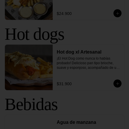
cream y exquisitas salsas de pepinillo y 
chimichurri. Una combinación de 
sabores que elevará tus papas a otro 
$24.900
nivel.
Hot dogs
Hot dog xl Artesanal
¡El Hot Dog como nunca lo habías 
probado! Delicioso pan tipo brioche, 
suave y esponjoso, acompañado de una 
salchicha tipo americana. Cubierto con 
ensalada de repollo cremoso, queso 
mozzarella gratinado, tocineta ahumada, 
$31.900
ripio de papa, pepinillos agridulces y 
nuestra inconfundible salsa de la casa. 
¡Una explosión de sabores que te 
Bebidas
conquistará desde el primer bocado!
Agua de manzana