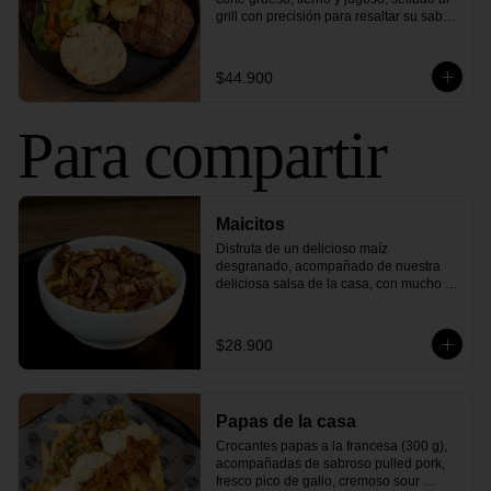
grill con precisión para resaltar su sabor 
único. Este corte perfecto se sirve con 
arepa asada y tu elección de ensalada 
fresca y papas crujientes. 

$44.900
¡Sabor y delicia en cada bocado, una 
experiencia que te encantará!
Para compartir
Maicitos
Disfruta de un delicioso maíz 
desgranado, acompañado de nuestra 
deliciosa salsa de la casa, con mucho 
queso mozzarella gratinado y crujiente 
tocineta ahumada. Una mezcla de 
sabores clásicos que nunca pasa de 
$28.900
moda.
Papas de la casa
Crocantes papas a la francesa (300 g), 
acompañadas de sabroso pulled pork, 
fresco pico de gallo, cremoso sour 