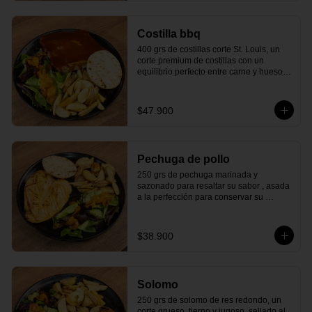
¡Una mezcla que nunca falla y siempre 
satisface!
Costilla bbq
400 grs de costillas corte St. Louis, un 
corte premium de costillas con un 
equilibrio perfecto entre carne y hueso, 
cocinadas lentamente a fuego bajo para 
lograr una textura tierna y jugosa. Están 
bañadas en nuestra deliciosa salsa BBQ 
$47.900
de la casa, que resalta su sabor. Con 
arepa asada y tu elección de ensalada 
fresca y papas crujientes.

¡Sabor que te atrapará desde el primer 
Pechuga de pollo
bocado!
250 grs de pechuga marinada y 
sazonado para resaltar su sabor , asada 
a la perfección para conservar su 
jugosidad en cada bocado. Con arepa 
asada y tu elección de ensalada fresca y 
papas crujientes. 

$38.900
¡Una combinación perfecta que te 
encantará!
Solomo
250 grs de solomo de res redondo, un 
corte grueso, tierno y jugoso, sellado al 