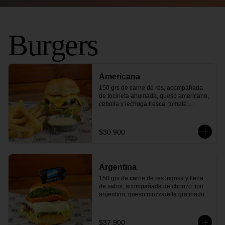
Burgers
Americana
150 grs de carne de res, acompañada 
de tocineta ahumada, queso americano, 
cebolla y lechuga fresca, tomate 
maduro, pepinillos agridulces y nuestra 
deliciosa salsa de la casa, todo dentro 
de un delicioso pan artesanal. ¡Un viaje 
$30.900
directo a la parrilla estadounidense con 
cada bocado
Argentina
150 grs de carne de res jugosa y llena 
de sabor, acompañada de chorizo tipo 
argentino, queso mozzarella gratinado, 
cebolla y lechuga fresca, con nuestra 
auténtica salsa chimichurri y todo dentro 
de un delicioso pan artesanal. ¡Un sabor 
$37.900