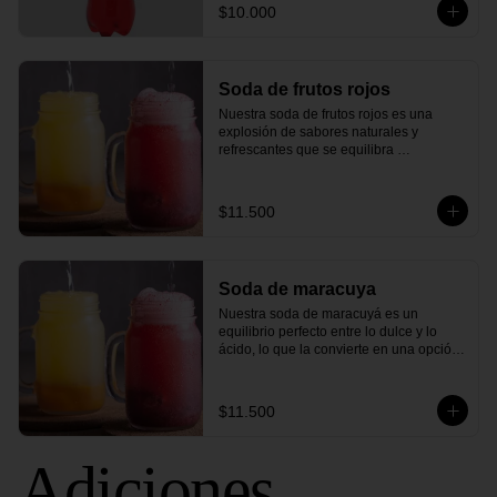
$10.000
Soda de frutos rojos
Nuestra soda de frutos rojos es una 
explosión de sabores naturales y 
refrescantes que se equilibra 
perfectamente con un toque de chispa y 
efervescencia. Cada sorbo le brindará 
una sensación de frescura y 
$11.500
satisfacción, ideal para acompañar 
cualquier comida o disfrutar por sí sola.
Soda de maracuya
Nuestra soda de maracuyá es un 
equilibrio perfecto entre lo dulce y lo 
ácido, lo que la convierte en una opción 
refrescante para cualquier ocasión. El 
aroma cítrico y tropical del maracuyá se 
mezcla armoniosamente con las 
$11.500
burbujas que dan vida a esta bebida, 
creando una explosión de sabores en 
cada burbuja.
Adiciones