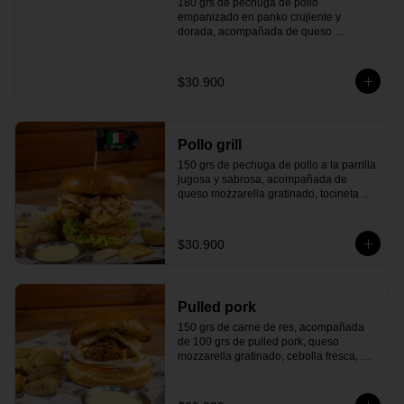
180 grs de pechuga de pollo 
empanizado en panko crujiente y 
dorada, acompañada de queso 
americano, tocineta ahumada, cebolla y 
lechuga fresca, tomate maduro, 
ensalada de repollo cremosa, pepinillos 
$30.900
agridulces y todo en un delicioso pan 
artesanal. Un giro irresistible inspirado 
en el auténtico sabor de Kentucky.
Pollo grill
150 grs de pechuga de pollo a la parrilla 
jugosa y sabrosa, acompañada de 
queso mozzarella gratinado, tocineta 
ahumada, lechuga fresca, tomate 
maduro, pepinillos agridulces y una 
deliciosa reducción de balsámico con 
$30.900
cerveza negra. Todo esto en un 
delicioso pan artesanal que le da el 
toque perfecto. ¡Un toque de Denver que 
te hará sentir el sabor auténtico de la 
Pulled pork
ciudad en cada bocado!
150 grs de carne de res, acompañada 
de 100 grs de pulled pork, queso 
mozzarella gratinado, cebolla fresca, 
pepinillos agridulces y todo dentro de un 
delicioso pan artesanal. ¡El auténtico 
sabor sureño que te transportará al 