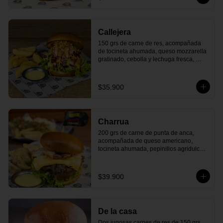
que danza en tu boca!
Callejera
150 grs de carne de res, acompañada 
de tocineta ahumada, queso mozzarella 
gratinado, cebolla y lechuga fresca, 
tomate maduro, ensalada de repollo 
cremosa, ripio de papas crujientes y 
nuestras clásicas salsas de tomate y 
$35.900
mostaza. Todo en un delicioso pan 
artesanal. ¡La esencia de la comida 
callejera colombiana, llena de sabor y 
frescura!
Charrua
200 grs de carne de punta de anca, 
acompañada de queso americano, 
tocineta ahumada, pepinillos agridulces, 
tomate maduro, lechuga fresca y 
deliciosa salsa de la casa, todo dentro 
de un suave pan artesanal. ¡Un 
$39.900
homenaje a los asados uruguayos con 
cada bocado!
De la casa
Dos jugosas carnes de res de 150 grs 