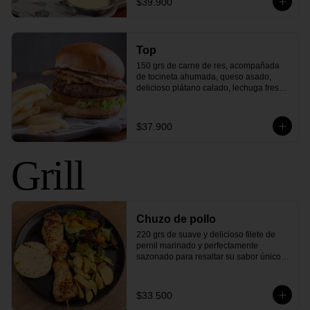
$39.900
corazón de los Estados Unidos!
Top
150 grs de carne de res, acompañada 
de tocineta ahumada, queso asado, 
delicioso plátano calado, lechuga fresca 
y todo en un exquisito pan cubierto de 
queso parmesano. ¡Una combinación 
única de sabores colombianos que 
$37.900
elevarán tu paladar a lo más alto!"
Grill
Chuzo de pollo
220 grs de suave y delicioso filete de 
pernil marinado y perfectamente 
sazonado para resaltar su sabor único. 
Este chuzo de pollo es asado a la 
perfección para mantener toda su 
jugosidad, con arepa asada y tu 
$33.500
elección de ensalada y papas. 
