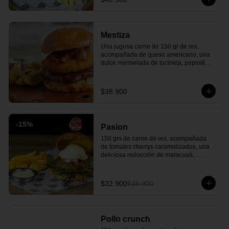
parmesano. ¡Una explosión de sabores 
que elevará tu paladar!
Mestiza
Una jugosa carne de 150 gr de res, 
acompañada de queso americano, una 
dulce mermelada de tocineta, pepinillos 
americanos, un delicioso y crujiente 
queso costeño apanado todo esto entre 
un rico pan artesanal y para finalizar 
$38.900
nuestra salsa BBQ de la casa. ¡Una 
combinación entre lo salado y dulce que 
tienes que probar!
-
15
%
Pasion
150 grs de carne de res, acompañada 
de tomates cherrys caramelizados, una 
deliciosa reducción de maracuyá, 
burrata cremosa y mézclum de lechugas 
y todo en un exquisito pan cubierto de 
queso parmesano. ¡La frescura tropical 
$32.900
$38.900
de Brasil en cada bocado!
Pollo crunch