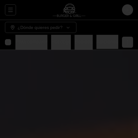
Abrir menu de navegación
Login
¿Dónde quieres pedir?
Grill
Para compartir
Hot dogs
Bebidas
Adiciones