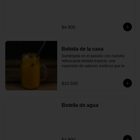
$4.900
Bebida de la casa
Sumérgete en el paraíso con nuestra 
refrescante bebida tropical: una 
explosión de sabores exóticos que te 
transportarán directamente a una playa 
de arena blanca. Esta bebida combina 
el dulce néctar de piña fresca con el 
$10.500
toque ácido del maracuyá y el limón, 
creando una experiencia refrescante y 
tropical que se equilibra a la perfección.
Botella de agua
$4.900