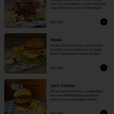
cada una, bañadas en nuestra deliciosa 
salsa BBQ de la casa. Acompañadas de 
queso americano, tocineta ahumada, 
cebolla caramelizada, lechuga fresa, 
tomate maduro y todo en un delicioso 
$45.900
pan cubierto de queso parmesano que 
le da el toque perfecto. Y, para terminar, 
nuestra deliciosa salsa de la casa. ¡El 
clásico que nunca falla y siempre 
Hawai
satisface!
150 grs de carne de res, acompañada 
de jamón, queso americano, lechuga 
fresca, una deliciosa rodaja de piña 
asada y nuestra deliciosa salsa de la 
casa y todo dentro de un delicioso pan 
artesanal. ¡Siente el paraíso en cada 
$37.900
bocado!
Jack Cheese
150 grs de carne de res, acompañada 
de queso Philadelphia apanado en 
panko, tocineta ahumada, cebolla 
caramelizada, tomate maduro, salsa 
BBQ en Jägermeister y todo dentro de 
un exquisito pan cubierto de queso 
$40.900