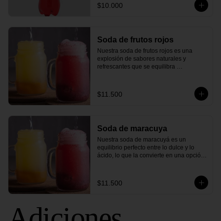
$10.000
Soda de frutos rojos
Nuestra soda de frutos rojos es una 
explosión de sabores naturales y 
refrescantes que se equilibra 
perfectamente con un toque de chispa y 
efervescencia. Cada sorbo le brindará 
una sensación de frescura y 
$11.500
satisfacción, ideal para acompañar 
cualquier comida o disfrutar por sí sola.
Soda de maracuya
Nuestra soda de maracuyá es un 
equilibrio perfecto entre lo dulce y lo 
ácido, lo que la convierte en una opción 
refrescante para cualquier ocasión. El 
aroma cítrico y tropical del maracuyá se 
mezcla armoniosamente con las 
$11.500
burbujas que dan vida a esta bebida, 
creando una explosión de sabores en 
cada burbuja.
Adiciones