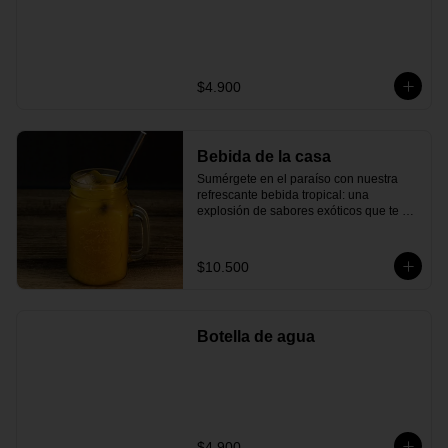
$4.900
Bebida de la casa
Sumérgete en el paraíso con nuestra 
refrescante bebida tropical: una 
explosión de sabores exóticos que te 
transportarán directamente a una playa 
de arena blanca. Esta bebida combina 
el dulce néctar de piña fresca con el 
$10.500
toque ácido del maracuyá y el limón, 
creando una experiencia refrescante y 
tropical que se equilibra a la perfección.
Botella de agua
$4.900