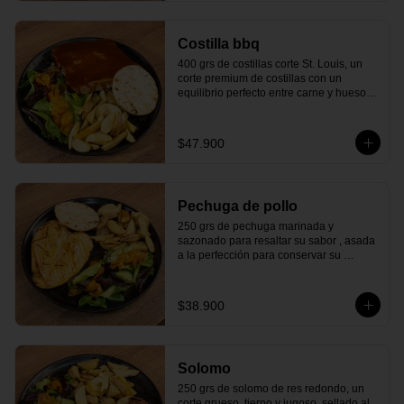
¡Una mezcla que nunca falla y siempre 
satisface!
Costilla bbq
400 grs de costillas corte St. Louis, un 
corte premium de costillas con un 
equilibrio perfecto entre carne y hueso, 
cocinadas lentamente a fuego bajo para 
lograr una textura tierna y jugosa. Están 
bañadas en nuestra deliciosa salsa BBQ 
$47.900
de la casa, que resalta su sabor. Con 
arepa asada y tu elección de ensalada 
fresca y papas crujientes.

¡Sabor que te atrapará desde el primer 
Pechuga de pollo
bocado!
250 grs de pechuga marinada y 
sazonado para resaltar su sabor , asada 
a la perfección para conservar su 
jugosidad en cada bocado. Con arepa 
asada y tu elección de ensalada fresca y 
papas crujientes. 

$38.900
¡Una combinación perfecta que te 
encantará!
Solomo
250 grs de solomo de res redondo, un 
corte grueso, tierno y jugoso, sellado al 