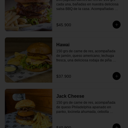
cada una, bañadas en nuestra deliciosa 
salsa BBQ de la casa. Acompañadas de 
queso americano, tocineta ahumada, 
cebolla caramelizada, lechuga fresa, 
tomate maduro y todo en un delicioso 
$45.900
pan cubierto de queso parmesano que 
le da el toque perfecto. Y, para terminar, 
nuestra deliciosa salsa de la casa. ¡El 
clásico que nunca falla y siempre 
Hawai
satisface!
150 grs de carne de res, acompañada 
de jamón, queso americano, lechuga 
fresca, una deliciosa rodaja de piña 
asada y nuestra deliciosa salsa de la 
casa y todo dentro de un delicioso pan 
artesanal. ¡Siente el paraíso en cada 
$37.900
bocado!
Jack Cheese
150 grs de carne de res, acompañada 
de queso Philadelphia apanado en 
panko, tocineta ahumada, cebolla 
caramelizada, tomate maduro, salsa 
BBQ en Jägermeister y todo dentro de 
un exquisito pan cubierto de queso 
$40.900