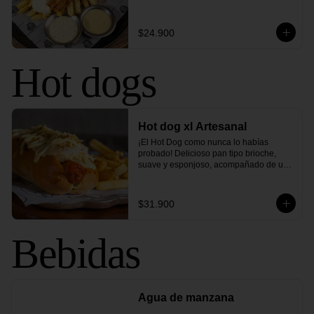
cream y exquisitas salsas de pepinillo y 
chimichurri. Una combinación de 
sabores que elevará tus papas a otro 
$24.900
nivel.
Hot dogs
Hot dog xl Artesanal
¡El Hot Dog como nunca lo habías 
probado! Delicioso pan tipo brioche, 
suave y esponjoso, acompañado de una 
salchicha tipo americana. Cubierto con 
ensalada de repollo cremoso, queso 
mozzarella gratinado, tocineta ahumada, 
$31.900
ripio de papa, pepinillos agridulces y 
nuestra inconfundible salsa de la casa. 
¡Una explosión de sabores que te 
Bebidas
conquistará desde el primer bocado!
Agua de manzana