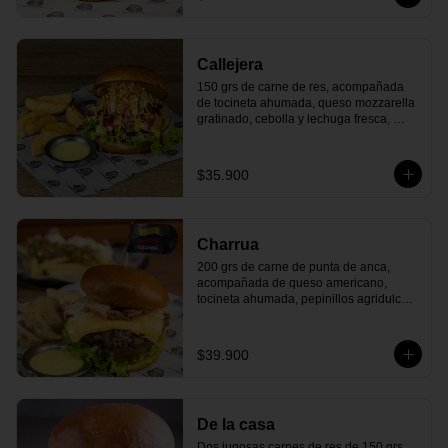
que danza en tu boca!
Callejera
150 grs de carne de res, acompañada 
de tocineta ahumada, queso mozzarella 
gratinado, cebolla y lechuga fresca, 
tomate maduro, ensalada de repollo 
cremosa, ripio de papas crujientes y 
nuestras clásicas salsas de tomate y 
$35.900
mostaza. Todo en un delicioso pan 
artesanal. ¡La esencia de la comida 
callejera colombiana, llena de sabor y 
frescura!
Charrua
200 grs de carne de punta de anca, 
acompañada de queso americano, 
tocineta ahumada, pepinillos agridulces, 
tomate maduro, lechuga fresca y 
deliciosa salsa de la casa, todo dentro 
de un suave pan artesanal. ¡Un 
$39.900
homenaje a los asados uruguayos con 
cada bocado!
De la casa
Dos jugosas carnes de res de 150 grs 