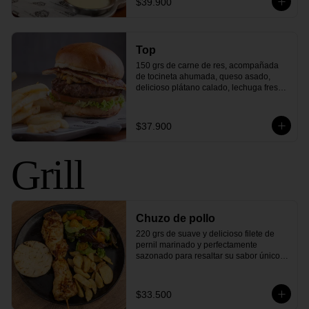
$39.900
corazón de los Estados Unidos!
Top
150 grs de carne de res, acompañada 
de tocineta ahumada, queso asado, 
delicioso plátano calado, lechuga fresca 
y todo en un exquisito pan cubierto de 
queso parmesano. ¡Una combinación 
única de sabores colombianos que 
$37.900
elevarán tu paladar a lo más alto!"
Grill
Chuzo de pollo
220 grs de suave y delicioso filete de 
pernil marinado y perfectamente 
sazonado para resaltar su sabor único. 
Este chuzo de pollo es asado a la 
perfección para mantener toda su 
jugosidad, con arepa asada y tu 
$33.500
elección de ensalada y papas. 
