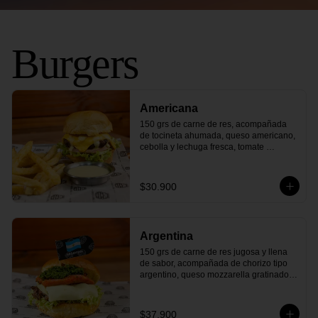
Burgers
Americana
150 grs de carne de res, acompañada 
de tocineta ahumada, queso americano, 
cebolla y lechuga fresca, tomate 
maduro, pepinillos agridulces y nuestra 
deliciosa salsa de la casa, todo dentro 
de un delicioso pan artesanal. ¡Un viaje 
$30.900
directo a la parrilla estadounidense con 
cada bocado
Argentina
150 grs de carne de res jugosa y llena 
de sabor, acompañada de chorizo tipo 
argentino, queso mozzarella gratinado, 
cebolla y lechuga fresca, con nuestra 
auténtica salsa chimichurri y todo dentro 
de un delicioso pan artesanal. ¡Un sabor 
$37.900