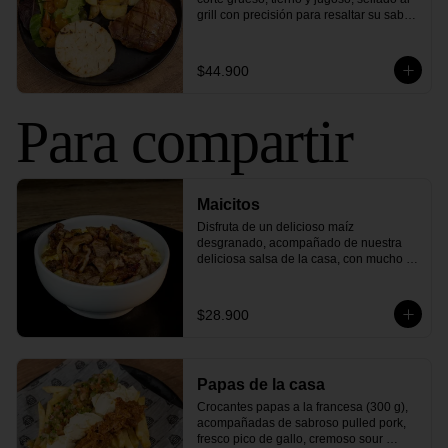
grill con precisión para resaltar su sabor 
único. Este corte perfecto se sirve con 
arepa asada y tu elección de ensalada 
fresca y papas crujientes. 

$44.900
¡Sabor y delicia en cada bocado, una 
experiencia que te encantará!
Para compartir
Maicitos
Disfruta de un delicioso maíz 
desgranado, acompañado de nuestra 
deliciosa salsa de la casa, con mucho 
queso mozzarella gratinado y crujiente 
tocineta ahumada. Una mezcla de 
sabores clásicos que nunca pasa de 
$28.900
moda.
Papas de la casa
Crocantes papas a la francesa (300 g), 
acompañadas de sabroso pulled pork, 
fresco pico de gallo, cremoso sour 