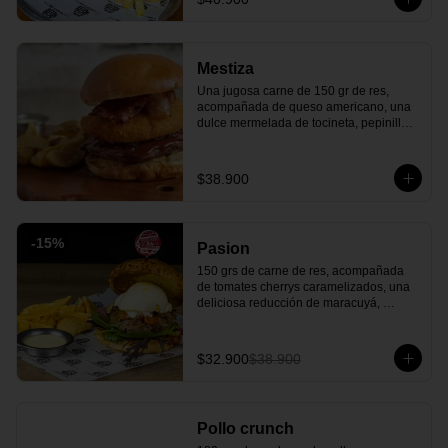
parmesano. ¡Una explosión de sabores 
que elevará tu paladar!
Mestiza
Una jugosa carne de 150 gr de res, 
acompañada de queso americano, una 
dulce mermelada de tocineta, pepinillos 
americanos, un delicioso y crujiente 
queso costeño apanado todo esto entre 
un rico pan artesanal y para finalizar 
$38.900
nuestra salsa BBQ de la casa. ¡Una 
combinación entre lo salado y dulce que 
tienes que probar!
-
15
%
Pasion
150 grs de carne de res, acompañada 
de tomates cherrys caramelizados, una 
deliciosa reducción de maracuyá, 
burrata cremosa y mézclum de lechugas 
y todo en un exquisito pan cubierto de 
queso parmesano. ¡La frescura tropical 
$32.900
$38.900
de Brasil en cada bocado!
Pollo crunch