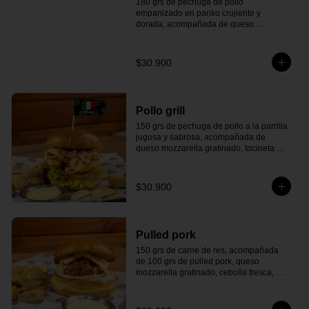
180 grs de pechuga de pollo 
empanizado en panko crujiente y 
dorada, acompañada de queso 
americano, tocineta ahumada, cebolla y 
lechuga fresca, tomate maduro, 
ensalada de repollo cremosa, pepinillos 
$30.900
agridulces y todo en un delicioso pan 
artesanal. Un giro irresistible inspirado 
en el auténtico sabor de Kentucky.
Pollo grill
150 grs de pechuga de pollo a la parrilla 
jugosa y sabrosa, acompañada de 
queso mozzarella gratinado, tocineta 
ahumada, lechuga fresca, tomate 
maduro, pepinillos agridulces y una 
deliciosa reducción de balsámico con 
$30.900
cerveza negra. Todo esto en un 
delicioso pan artesanal que le da el 
toque perfecto. ¡Un toque de Denver que 
te hará sentir el sabor auténtico de la 
Pulled pork
ciudad en cada bocado!
150 grs de carne de res, acompañada 
de 100 grs de pulled pork, queso 
mozzarella gratinado, cebolla fresca, 
pepinillos agridulces y todo dentro de un 
delicioso pan artesanal. ¡El auténtico 
sabor sureño que te transportará al 