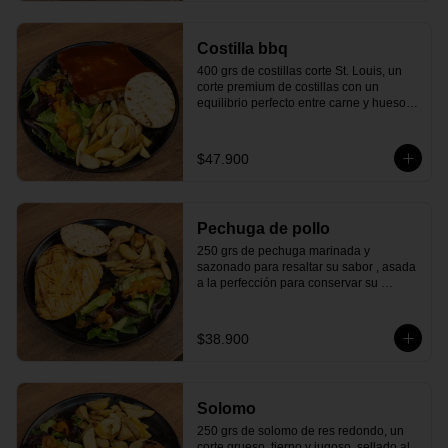
¡Una mezcla que nunca falla y siempre 
satisface!
Costilla bbq
400 grs de costillas corte St. Louis, un 
corte premium de costillas con un 
equilibrio perfecto entre carne y hueso, 
cocinadas lentamente a fuego bajo para 
lograr una textura tierna y jugosa. Están 
bañadas en nuestra deliciosa salsa BBQ 
$47.900
de la casa, que resalta su sabor. Con 
arepa asada y tu elección de ensalada 
fresca y papas crujientes.

¡Sabor que te atrapará desde el primer 
Pechuga de pollo
bocado!
250 grs de pechuga marinada y 
sazonado para resaltar su sabor , asada 
a la perfección para conservar su 
jugosidad en cada bocado. Con arepa 
asada y tu elección de ensalada fresca y 
papas crujientes. 

$38.900
¡Una combinación perfecta que te 
encantará!
Solomo
250 grs de solomo de res redondo, un 
corte grueso, tierno y jugoso, sellado al 