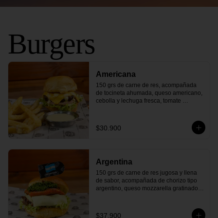
Burgers
Americana
150 grs de carne de res, acompañada 
de tocineta ahumada, queso americano, 
cebolla y lechuga fresca, tomate 
maduro, pepinillos agridulces y nuestra 
deliciosa salsa de la casa, todo dentro 
de un delicioso pan artesanal. ¡Un viaje 
$30.900
directo a la parrilla estadounidense con 
cada bocado
Argentina
150 grs de carne de res jugosa y llena 
de sabor, acompañada de chorizo tipo 
argentino, queso mozzarella gratinado, 
cebolla y lechuga fresca, con nuestra 
auténtica salsa chimichurri y todo dentro 
de un delicioso pan artesanal. ¡Un sabor 
$37.900