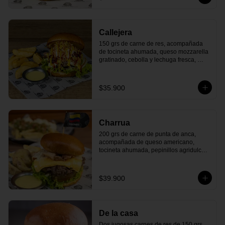
que danza en tu boca!
Callejera
150 grs de carne de res, acompañada 
de tocineta ahumada, queso mozzarella 
gratinado, cebolla y lechuga fresca, 
tomate maduro, ensalada de repollo 
cremosa, ripio de papas crujientes y 
nuestras clásicas salsas de tomate y 
$35.900
mostaza. Todo en un delicioso pan 
artesanal. ¡La esencia de la comida 
callejera colombiana, llena de sabor y 
frescura!
Charrua
200 grs de carne de punta de anca, 
acompañada de queso americano, 
tocineta ahumada, pepinillos agridulces, 
tomate maduro, lechuga fresca y 
deliciosa salsa de la casa, todo dentro 
de un suave pan artesanal. ¡Un 
$39.900
homenaje a los asados uruguayos con 
cada bocado!
De la casa
Dos jugosas carnes de res de 150 grs 