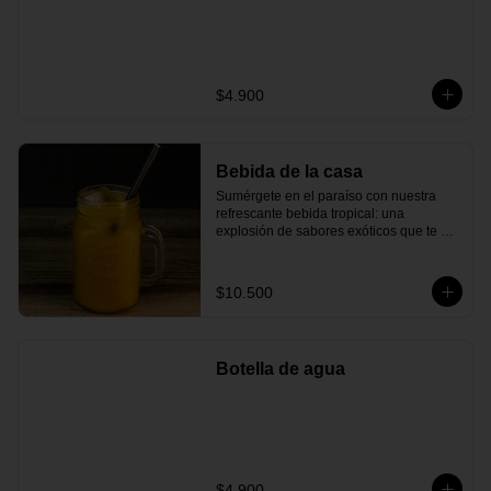
$4.900
Bebida de la casa
Sumérgete en el paraíso con nuestra 
refrescante bebida tropical: una 
explosión de sabores exóticos que te 
transportarán directamente a una playa 
de arena blanca. Esta bebida combina 
el dulce néctar de piña fresca con el 
$10.500
toque ácido del maracuyá y el limón, 
creando una experiencia refrescante y 
tropical que se equilibra a la perfección.
Botella de agua
$4.900