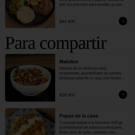
grill con precisión para resaltar su sabor 
único. Este corte perfecto se sirve con 
arepa asada y tu elección de ensalada 
fresca y papas crujientes. 

$44.900
¡Sabor y delicia en cada bocado, una 
experiencia que te encantará!
Para compartir
Maicitos
Disfruta de un delicioso maíz 
desgranado, acompañado de nuestra 
deliciosa salsa de la casa, con mucho 
queso mozzarella gratinado y crujiente 
tocineta ahumada. Una mezcla de 
sabores clásicos que nunca pasa de 
$28.900
moda.
Papas de la casa
Crocantes papas a la francesa (300 g), 
acompañadas de sabroso pulled pork, 
fresco pico de gallo, cremoso sour 