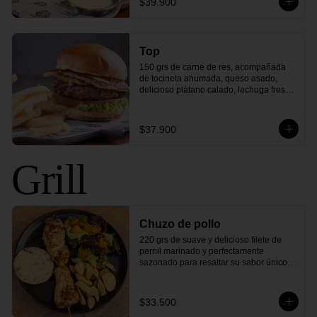
$39.900
corazón de los Estados Unidos!
Top
150 grs de carne de res, acompañada 
de tocineta ahumada, queso asado, 
delicioso plátano calado, lechuga fresca 
y todo en un exquisito pan cubierto de 
queso parmesano. ¡Una combinación 
única de sabores colombianos que 
$37.900
elevarán tu paladar a lo más alto!"
Grill
Chuzo de pollo
220 grs de suave y delicioso filete de 
pernil marinado y perfectamente 
sazonado para resaltar su sabor único. 
Este chuzo de pollo es asado a la 
perfección para mantener toda su 
jugosidad, con arepa asada y tu 
$33.500
elección de ensalada y papas. 
