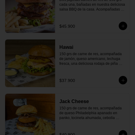
cada una, bañadas en nuestra deliciosa 
salsa BBQ de la casa. Acompañadas de 
queso americano, tocineta ahumada, 
cebolla caramelizada, lechuga fresa, 
tomate maduro y todo en un delicioso 
$45.900
pan cubierto de queso parmesano que 
le da el toque perfecto. Y, para terminar, 
nuestra deliciosa salsa de la casa. ¡El 
clásico que nunca falla y siempre 
Hawai
satisface!
150 grs de carne de res, acompañada 
de jamón, queso americano, lechuga 
fresca, una deliciosa rodaja de piña 
asada y nuestra deliciosa salsa de la 
casa y todo dentro de un delicioso pan 
artesanal. ¡Siente el paraíso en cada 
$37.900
bocado!
Jack Cheese
150 grs de carne de res, acompañada 
de queso Philadelphia apanado en 
panko, tocineta ahumada, cebolla 
caramelizada, tomate maduro, salsa 
BBQ en Jägermeister y todo dentro de 
un exquisito pan cubierto de queso 
$40.900