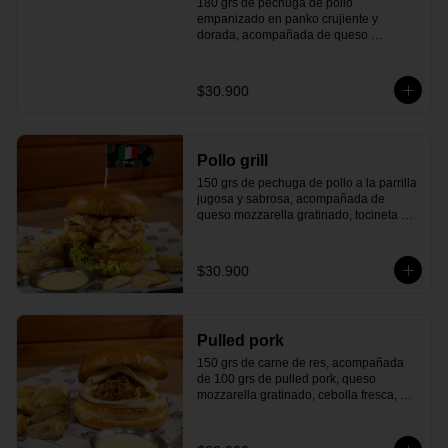
180 grs de pechuga de pollo 
empanizado en panko crujiente y 
dorada, acompañada de queso 
americano, tocineta ahumada, cebolla y 
lechuga fresca, tomate maduro, 
ensalada de repollo cremosa, pepinillos 
$30.900
agridulces y todo en un delicioso pan 
artesanal. Un giro irresistible inspirado 
en el auténtico sabor de Kentucky.
Pollo grill
150 grs de pechuga de pollo a la parrilla 
jugosa y sabrosa, acompañada de 
queso mozzarella gratinado, tocineta 
ahumada, lechuga fresca, tomate 
maduro, pepinillos agridulces y una 
deliciosa reducción de balsámico con 
$30.900
cerveza negra. Todo esto en un 
delicioso pan artesanal que le da el 
toque perfecto. ¡Un toque de Denver que 
te hará sentir el sabor auténtico de la 
Pulled pork
ciudad en cada bocado!
150 grs de carne de res, acompañada 
de 100 grs de pulled pork, queso 
mozzarella gratinado, cebolla fresca, 
pepinillos agridulces y todo dentro de un 
delicioso pan artesanal. ¡El auténtico 
sabor sureño que te transportará al 