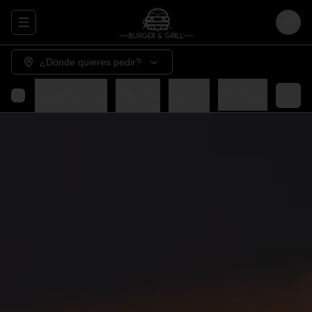
Abrir menu de navegación
Login
¿Dónde quieres pedir?
Grill
Para compartir
Hot dogs
Bebidas
Adiciones