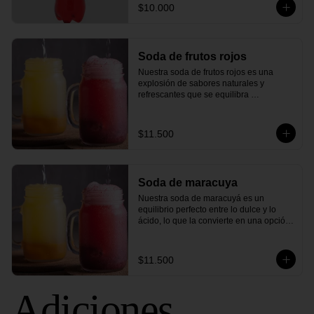
$10.000
Soda de frutos rojos
Nuestra soda de frutos rojos es una 
explosión de sabores naturales y 
refrescantes que se equilibra 
perfectamente con un toque de chispa y 
efervescencia. Cada sorbo le brindará 
una sensación de frescura y 
$11.500
satisfacción, ideal para acompañar 
cualquier comida o disfrutar por sí sola.
Soda de maracuya
Nuestra soda de maracuyá es un 
equilibrio perfecto entre lo dulce y lo 
ácido, lo que la convierte en una opción 
refrescante para cualquier ocasión. El 
aroma cítrico y tropical del maracuyá se 
mezcla armoniosamente con las 
$11.500
burbujas que dan vida a esta bebida, 
creando una explosión de sabores en 
cada burbuja.
Adiciones