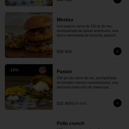
parmesano. ¡Una explosión de sabores 
que elevará tu paladar!
Mestiza
Una jugosa carne de 150 gr de res, 
acompañada de queso americano, una 
dulce mermelada de tocineta, pepinillos 
americanos, un delicioso y crujiente 
queso costeño apanado todo esto entre 
un rico pan artesanal y para finalizar 
$38.900
nuestra salsa BBQ de la casa. ¡Una 
combinación entre lo salado y dulce que 
tienes que probar!
-
15
%
Pasion
150 grs de carne de res, acompañada 
de tomates cherrys caramelizados, una 
deliciosa reducción de maracuyá, 
burrata cremosa y mézclum de lechugas 
y todo en un exquisito pan cubierto de 
queso parmesano. ¡La frescura tropical 
$32.900
$38.900
de Brasil en cada bocado!
Pollo crunch