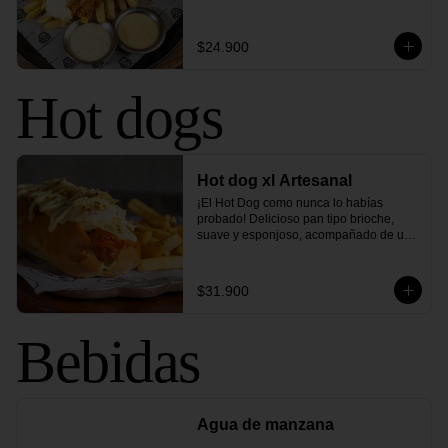
cream y exquisitas salsas de pepinillo y 
chimichurri. Una combinación de 
sabores que elevará tus papas a otro 
$24.900
nivel.
Hot dogs
Hot dog xl Artesanal
¡El Hot Dog como nunca lo habías 
probado! Delicioso pan tipo brioche, 
suave y esponjoso, acompañado de una 
salchicha tipo americana. Cubierto con 
ensalada de repollo cremoso, queso 
mozzarella gratinado, tocineta ahumada, 
$31.900
ripio de papa, pepinillos agridulces y 
nuestra inconfundible salsa de la casa. 
¡Una explosión de sabores que te 
Bebidas
conquistará desde el primer bocado!
Agua de manzana